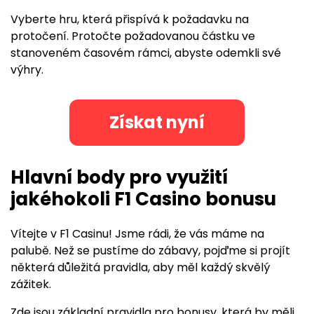
Vyberte hru, která přispívá k požadavku na
protočení. Protočte požadovanou částku ve
stanoveném časovém rámci, abyste odemkli své
výhry.
Získat nyní
Hlavní body pro využití
jakéhokoli F1 Casino bonusu
Vítejte v F1 Casinu! Jsme rádi, že vás máme na
palubě. Než se pustíme do zábavy, pojďme si projít
některá důležitá pravidla, aby měl každý skvělý
zážitek.
Zde jsou základní pravidla pro bonusy, která by měli