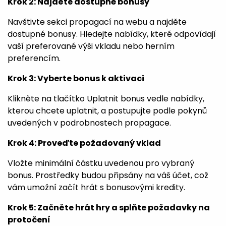
Krok 2: Najděte dostupné bonusy
Navštivte sekci propagací na webu a najděte
dostupné bonusy. Hledejte nabídky, které odpovídají
vaší preferované výši vkladu nebo herním
preferencím.
Krok 3: Vyberte bonus k aktivaci
Klikněte na tlačítko Uplatnit bonus vedle nabídky,
kterou chcete uplatnit, a postupujte podle pokynů
uvedených v podrobnostech propagace.
Krok 4: Proveďte požadovaný vklad
Vložte minimální částku uvedenou pro vybraný
bonus. Prostředky budou připsány na váš účet, což
vám umožní začít hrát s bonusovými kredity.
Krok 5: Začněte hrát hry a splňte požadavky na
protočení