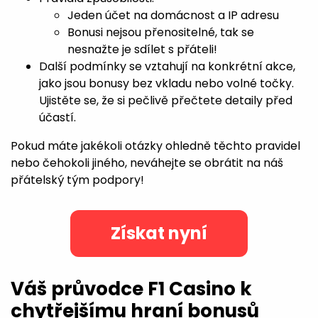
Jeden účet na domácnost a IP adresu
Bonusi nejsou přenositelné, tak se
nesnažte je sdílet s přáteli!
Další podmínky se vztahují na konkrétní akce,
jako jsou bonusy bez vkladu nebo volné točky.
Ujistěte se, že si pečlivě přečtete detaily před
účastí.
Pokud máte jakékoli otázky ohledně těchto pravidel
nebo čehokoli jiného, neváhejte se obrátit na náš
přátelský tým podpory!
Získat nyní
Váš průvodce F1 Casino k
chytřejšímu hraní bonusů