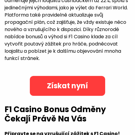
odměňuje jejich loajalitu cashbackem až 22%, spolu s
jedinečnými výhodami, jako je výlet do Ferrari World.
Platforma také pravidelně aktualizuje svůj
propagační plán, což zajišťuje, že vždy existuje něco
nového a vzrušujícího k dispozici. Díky různorodé
nabídce bonusů a výhod si F1 Casino klade za cíl
vytvořit poutavý zážitek pro hráče, podněcovat
loajalitu a pobízet je k dalšímu objevování mnoha
funkcí stránek.
Získat nyní
F1 Casino Bonus Odměny
Čekají Právě Na Vás
Připravte se na vzrušující zážitek s F1 Casino!