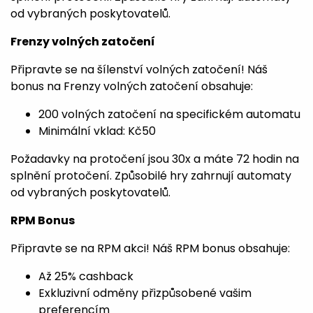
od vybraných poskytovatelů.
Frenzy volných zatočení
Připravte se na šílenství volných zatočení! Náš
bonus na Frenzy volných zatočení obsahuje:
200 volných zatočení na specifickém automatu
Minimální vklad: Kč50
Požadavky na protočení jsou 30x a máte 72 hodin na
splnění protočení. Způsobilé hry zahrnují automaty
od vybraných poskytovatelů.
RPM Bonus
Připravte se na RPM akci! Náš RPM bonus obsahuje:
Až 25% cashback
Exkluzivní odměny přizpůsobené vašim
preferencím