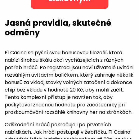
Jasná pravidla, skutečné
odměny
F1 Casino se pyšní svou bonusovou filozofií, která
nabízí širokou škálu akcí vycházejících z různých
potřeb hráčů. Po registraci jsou noví uživatelé uvítáni
rozsáhlým uvítacím balíčkem, který zahrnuje několik
bonusů za vklad, stovky volných zatočení a dokonce
chip bez vkladu v hodnotě 20 Kč, aby mohli začít.
Tento komplexní přístup je navržen tak, aby
poskytoval značnou hodnotu pro začátečníky při
prozkoumávání rozsáhlé knihovny her na stránkách.
Odškodnění hráčů pokračuje i po prvotních
nabídkách. Jak hráči postupují v žebříčku, F1 Casino