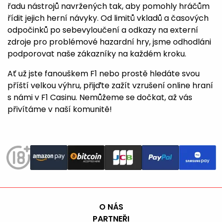
řadu nástrojů navržených tak, aby pomohly hráčům
řídit jejich herní návyky. Od limitů vkladů a časových
odpočinků po sebevyloučení a odkazy na externí
zdroje pro problémové hazardní hry, jsme odhodláni
podporovat naše zákazníky na každém kroku.
Ať už jste fanouškem F1 nebo prostě hledáte svou
příští velkou výhru, přijďte zažít vzrušení online hraní
s námi v F1 Casinu. Nemůžeme se dočkat, až vás
přivítáme v naší komunitě!
O NÁS
PARTNEŘI