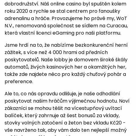
dobrodružství. Náš online casino byl spuštěn kolem
roku 2020 a rychle se stal centrem pro fanoušky
adrenalinu a hráče. Provozujeme ho právě my, WoT
N.V., renomovaná společnost se sídlem na Curacau,
která vlastní licenci eGaming pro naši platformu.
Jsme hrdí na to, že nabízíme bezkonkurenční herní
zážitek, s více než 4 000 hrami od předních
poskytovatelů. Naše lobby je domovem široké škály
automatů, živých kasinových her a okamžitých her,
takže zde najdete něco pro každý chuťový pohár a
preference.
Ale to, co nás opravdu odlišuje, je naše odhodlání
poskytovat našim hráčům výjimečnou hodnotu. Noví
zákazníci se mohou těšit na vícestupňový uvítací
balíček, který zahrnuje až šest bonusů za vklady,
stovky volných zatočení a žeton bez vkladu Kč20 -
vše navrženo tak, aby vám dalo ten nejlepší možný